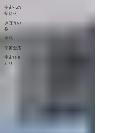
宇宙への
招待状
きぼうの
桜
商品
宇宙金箔
宇宙ひま
わり