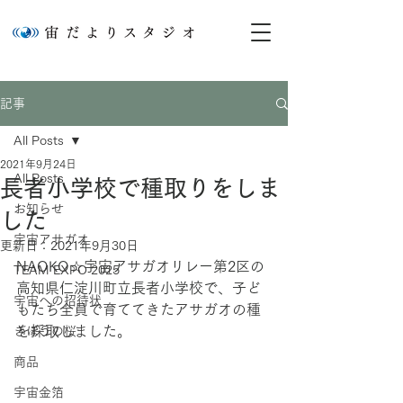
記事
All Posts
2021年9月24日
All Posts
長者小学校で種取りをしま
お知らせ
した
宇宙アサガオ
更新日：
2021年9月30日
NAOKO☆宇宙アサガオリレー第2区の
TEAM EXPO 2025
高知県仁淀川町立長者小学校で、子ど
宇宙への招待状
もたち
全員で育ててきたアサガオの種
を採取しました。
きぼうの桜
商品
宇宙金箔