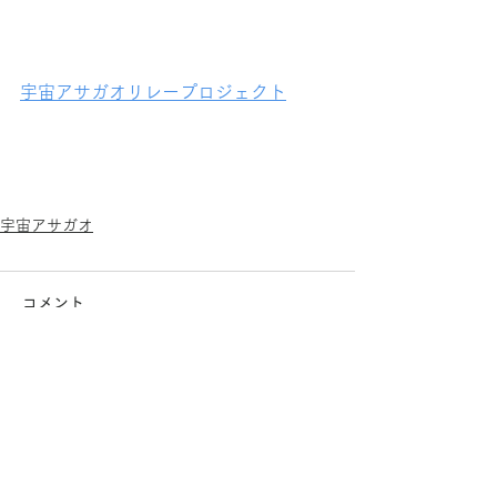
宇宙アサガオリレープロジェクト
宇宙アサガオ
コメント
コメントを追加…