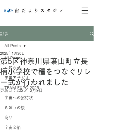
記事
All Posts
2025年1月30日
All Posts
第5区神奈川県葉山町立長
お知らせ
柄小学校で種をつなぐリレ
宇宙アサガオ
ー式が行われました
TEAM EXPO 2025
更新日：
2025年2月9日
宇宙への招待状
きぼうの桜
商品
宇宙金箔