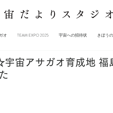
ガオ
TEAM EXPO 2025
宇宙への招待状
きぼう
O☆宇宙アサガオ育成地 福
た