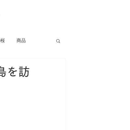
の桜
商品
島を訪