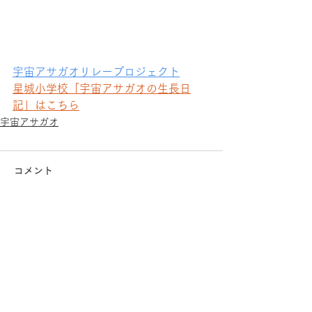
宇宙アサガオリレープロジェクト
星城小学校「宇宙アサガオの生長日
記」はこちら
宇宙アサガオ
コメント
コメントを追加…