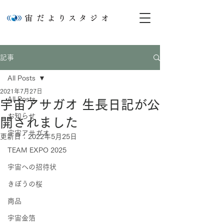
記事
All Posts
2021年7月27日
All Posts
宇宙アサガオ 生長日記が公
お知らせ
開されました
宇宙アサガオ
更新日：
2022年5月25日
TEAM EXPO 2025
宇宙への招待状
きぼうの桜
商品
宇宙金箔