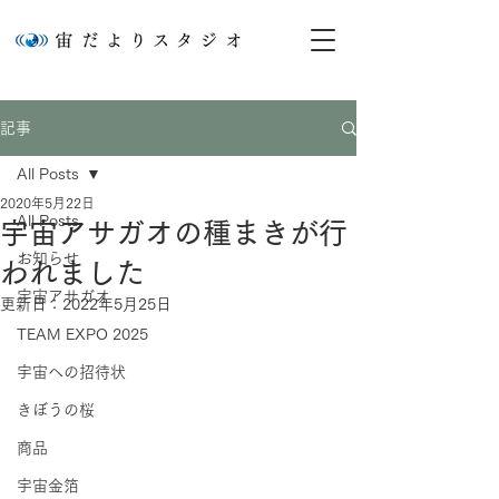
記事
All Posts
2020年5月22日
All Posts
宇宙アサガオの種まきが行
お知らせ
われました
宇宙アサガオ
更新日：
2022年5月25日
TEAM EXPO 2025
宇宙への招待状
きぼうの桜
商品
宇宙金箔